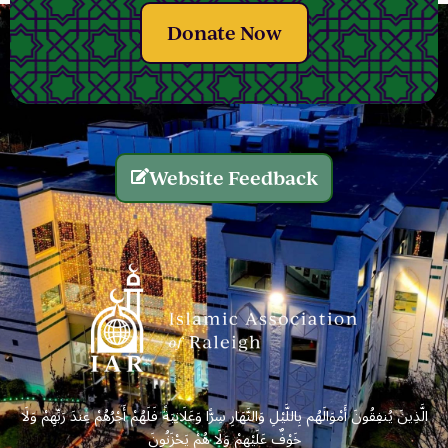
Donate Now
Website Feedback
الَّذِينَ يُنفِقُونَ أَمْوَالَهُم بِاللَّيْلِ وَالنَّهَارِ سِرًّا وَعَلَانِيَةً فَلَهُمْ أَجْرُهُمْ عِندَ رَبِّهِمْ وَلَا
خَوْفٌ عَلَيْهِمْ وَلَا هُمْ يَحْزَنُونَ